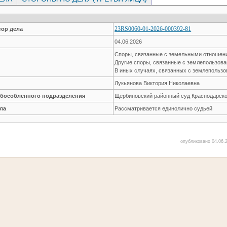
23RS0060-01-2026-000392-81
ор дела
04.06.2026
Споры, связанные с земельными отноше
Другие споры, связанные с землепользов
В иных случаях, связанных с землепольз
Лукьянова Виктория Николаевна
обособленного подразделения
Щербиновский районный суд Краснодарско
ла
Рассматривается единолично судьей
опубликовано 04.06.2